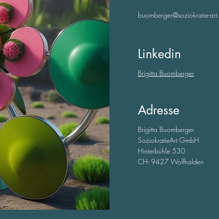
buomberger@soziokratie-art
Linkedin
Brigitta Buomberger
Adresse
Brigitta Buomberger
SoziokratieArt GmbH
Hinterbühle 530
CH- 9427 Wolfhalden