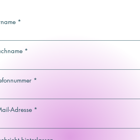
rname
chname
lefonnummer
Mail-Adresse