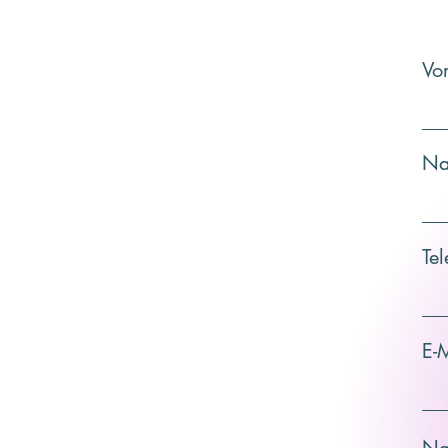
Vo
Na
Te
E-